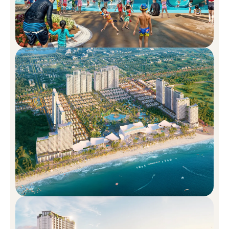
SẢN PHẨM DỰ ÁN BLANCA CITY
Blanca City hiện đang cung cấp ra thị trường 2 dòng sản
phẩm chính là thấp tầng và cao tầng. Trong mỗi dòng lại bao
gồm nhiều loại hình biệt thự, căn hộ khác nhau. Cụ thể như
sau: