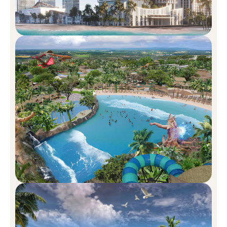
Casa Townhouse – Thanh lịch trong
từng đường nét
Tọa lạc ở vị trí đắc địa phía Đông Bắc của dự án (thể hiện
bằng tông màu cam ấm áp trên mặt bằng), 171 căn Casa
Townhouse như những viên ngọc quý xếp thành chuỗi, tỏa
sáng rực rỡ giữa không gian xanh mát. Với diện tích đất 60 –
160 m², thiết kế 4 tầng cùng 1 tầng hầm rộng rãi, đây là lựa
chọn hoàn hảo cho các gia đình trẻ hiện đại hoặc những nhà
đầu tư thông thái.
Mỗi căn Casa Townhouse đều được thiết kế với sự tinh tế đến
từng chi tiết, từ hệ thống ánh sáng đến kết cấu không gian,
tất cả đều hướng đến sự cân bằng hoàn hảo giữa công năng
và thẩm mỹ. Bước vào ngôi nhà, bạn sẽ bị cuốn hút bởi sự
tương phản đầy nghệ thuật giữa nét đương đại của kiến trúc