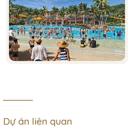
hiện đại và hơi thở lãng mạn của phong cách Pháp cổ điển.
Nơi đây, mỗi buổi sáng thức dậy là một trải nghiệm thăng hoa
cảm xúc, khi ánh nắng đầu ngày nhẹ nhàng len lỏi qua ô cửa,
tạo nên những vệt sáng lung linh trên mặt sàn gỗ cao cấp.
Casa Villa Song Lập – Nơi giao hòa của
nghệ thuật và cuộc sống
Dòng sản phẩm Casa Villa Song Lập với 460 căn được phân
bổ hài hòa trên mặt bằng (thể hiện bằng màu vàng nổi bật),
là minh chứng cho tầm nhìn chiến lược của Sun Group trong
việc kiến tạo một cộng đồng cư dân tinh hoa. Với diện tích đất
150–250m², thiết kế 3 tầng cùng 1 tầng hầm, mỗi căn villa đều
mang trong mình vẻ đẹp thanh lịch và sang trọng.
Casa Villa Song Lập được thiết kế theo phong cách kiến trúc
độc đáo, lấy cảm hứng từ những nét đặc trưng của làng chài
Dự án liên quan
Nam Bộ kết hợp với sự tinh tế của kiến trúc Pháp-Bồ Đào Nha.
Mỗi căn villa là một không gian sống lý tưởng, nơi chủ nhân có