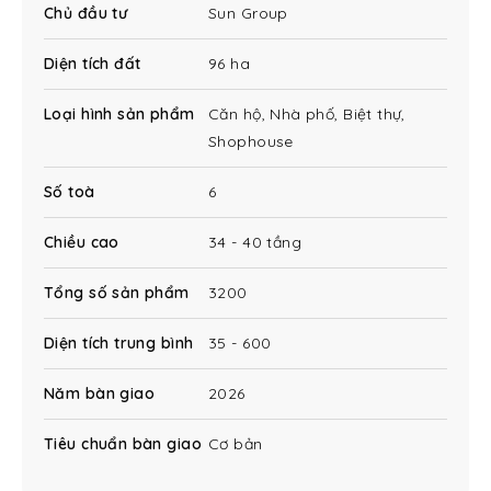
Chủ đầu tư
Sun Group
Diện tích đất
96 ha
Loại hình sản phẩm
Căn hộ, Nhà phố, Biệt thự,
Shophouse
TỔNG QUAN DỰ ÁN BLANCA CITY
Số toà
6
Tên dự án:
Blanca City
Chiều cao
34 - 40 tầng
Đường 3 Tháng 2, Phường 10, TP
Địa chỉ:
Vũng Tàu, Tỉnh Bà Rịa – Vũng Tàu.
Tổng số sản phẩm
3200
Công ty TNHH Đầu tư và phát triển
Chủ đầu tư:
đô thị Vũng Tàu (thành viên của
Sun Group)
Diện tích trung bình
35 - 600
Phát triển dự án:
Sun Group
Quản lý vận hành:
Sun Property Management
Năm bàn giao
2026
Tư vấn thiết kế:
AEDAS
Tiêu chuẩn bàn giao
Cơ bản
Nhà thầu thi công:
Contecon hoặc Hòa Bình
Quy mô:
~96,6 ha