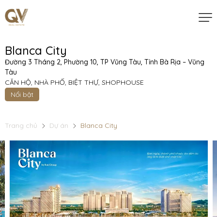
Blanca City
Đường 3 Tháng 2, Phường 10, TP Vũng Tàu, Tỉnh Bà Rịa – Vũng
Tàu
CĂN HỘ, NHÀ PHỐ, BIỆT THỰ, SHOPHOUSE
Nổi bật
Trang chủ
Dự án
Blanca City