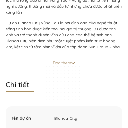
tục mở rộng dấu ấn tại Vũng Tàu – Vùng đất hội tụ tiềm năng
nghỉ dưỡng, thương mại và đầu tư nhưng chưa được phát triển
xứng tầm.
Dự án Blanca City Vũng Tàu là nơi đỉnh cao của nghệ thuật
sống tinh hoa được kiến tạo, nơi giá trị thượng lưu được tôn
vinh và trở thành di sản vĩnh cửu cho các thế hệ tinh anh.
Blanca City hiện diện như một tuyệt phẩm kiến trúc hoàng
kim, kết tinh từ tầm nhìn vĩ đại của tập đoàn Sun Group – nhà
kiến tạo những công trình biểu tượng đẳng cấp quốc tế. Với
tổng vốn đầu tư lên đến 35.000 tỷ đồng cùng vị trí kim cương
Đọc thêm
trên bờ biển tuyệt mỹ nhất Vũng Tàu, Blanca City không đơn
thuần là một dự án bất động sản mà còn là tác phẩm nghệ
thuật sống tinh hoa dành riêng cho tầng lớp thượng lưu biết
Chi tiết
trân quý những giá trị vượt thời gian.
Tên dự án
Blanca City