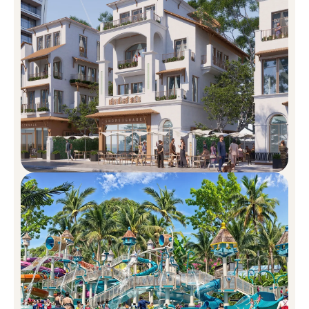
MẶT BẰNG DỰ ÁN BLANCA CITY
Mặt bằng Blanca City một tác phẩm quy hoạch đô thị đẳng
cấp được thiết kế tỉ mỉ bởi chủ đầu tư Sun Group – tập đoàn
nổi tiếng với những công trình biểu tượng trên khắp Việt Nam.
Trải rộng trên diện tích 96 ha tại thành phố biển Vũng Tàu,
mặt bằng tổng thể Blanca City được quy hoạch theo concept
“East Meet West” – nơi giao thoa giữa văn hóa Đông – Tây,
tạo nên một không gian sống độc đáo và đầy cảm hứng.