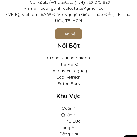
- Call/Zalo/WhatsApp: (+84) 969 075 829

phương tiện của cư dân và khách ghé thăm.
- Email: quangvinhrealestate@gmail.com	

- VP IQI Vietnam: 67-69 Đ. Võ Nguyên Giáp, Thảo Điền, TP. Thủ 
Đức, TP. HCM
Liên hệ
Nổi Bật
Grand Marina Saigon
The MarQ
Lancaster Legacy
Eco Retreat
Eaton Park
Khu Vực
Quận 1
Quận 4
TP Thủ Đức
Sở hữu một căn hộ cao tầng tại Blanca City không chỉ là sở
Long An
hữu một không gian sống đẳng cấp, mà còn là cơ hội đầu tư
Đồng Nai