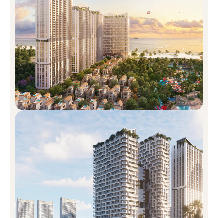
PHÂN KHU THẤP TẦNG
Nơi đây, mỗi ngôi nhà không chỉ là một chốn đi về, mà còn là
một tuyên ngôn đẳng cấp, một di sản vượt thời gian để lại cho
thế hệ mai sau. Tại Blanca City, phân khu thấp tầng hiện lên
như một bức tranh tuyệt mỹ với những gam màu rực rỡ, được
Sun Group bố trí ở vị trí đắc địa nhất – nơi hòa quyện hoàn
hảo giữa không gian riêng tư tuyệt đối và tầm nhìn khoáng
đạt hướng về phía công viên trung tâm và biển xanh bao la.