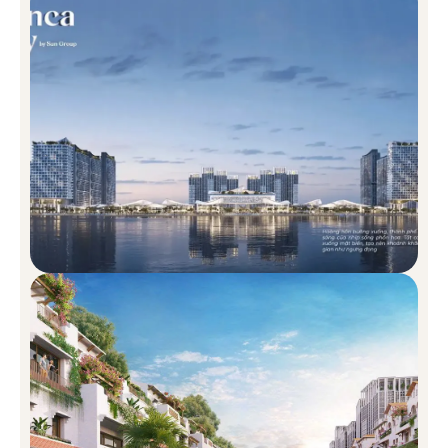
lòng dự án.
Trường liên cấp quốc tế – Giáo dục song hành với môi
trường sống lý tưởng:
Blanca City Đường 3/2 tích hợp
hệ thống trường học liên cấp chuẩn quốc tế ngay trong
nội khu, mang đến nền tảng giáo dục chất lượng cao cho
thế hệ tương lai. Trẻ em được học tập trong không gian
xanh, sạch, an toàn – một điểm cộng lớn dành cho các
gia đình trẻ và chuyên gia chọn Vũng Tàu làm nơi an cư
lâu dài.