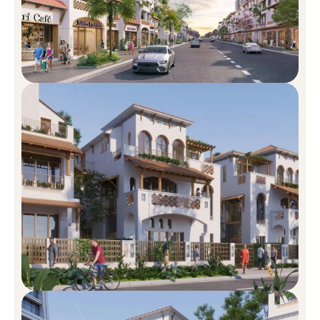
Công viên chủ đề – Mảng xanh kết nối cảm xúc và
năng lượng sống:
Dự án được phủ kín bởi chuỗi công
viên chủ đề liên hoàn: từ vườn thiền, công viên trung tâm,
đường dạo bộ ven hồ, quảng trường ánh sáng, sân chơi
trẻ em cho đến khu thể thao đa năng. Đây chính là hệ
sinh thái xanh đúng nghĩa, nơi mỗi bước chân đều gắn liền
với sự thư giãn, cân bằng và cảm hứng sống tích cực mỗi
ngày.
Không gian sống chuẩn resort – Nghỉ dưỡng tại gia
với tầm nhìn hướng biển:
Tận dụng tối đa lợi thế hướng
biển, Blanca City thiết kế các không gian sống mở: ban
công view biển, hồ bơi vô cực, phòng gym – spa cao cấp,
lounge café thư giãn và skybar trên cao. Từng khoảnh
khắc tại đây đều được ví như một kỳ nghỉ dưỡng đích thực,
nơi cư dân có thể “hít thở hạnh phúc” và tận hưởng cuộc
sống thượng lưu mỗi ngày mà không cần rời khỏi thành
phố.