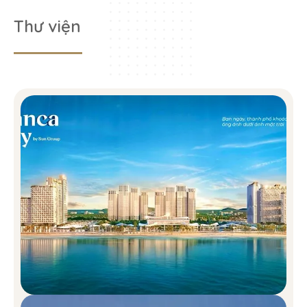
Thư viện
Trung tâm thương mại – Chuỗi retail ven biển hoạt
động 24/7:
Một “downtown” thu nhỏ được quy hoạch
ngay bên bờ biển với đầy đủ tiện ích từ mua sắm, ẩm
thực, café, bar đến chợ đêm sôi động. Khu retail hoạt
động liên tục 24/24 giúp hình thành lối sống hiện đại,
đồng thời gia tăng giá trị khai thác thương mại cho
shophouse và condotel. Đây là nơi dòng tiền vận hành
không ngừng nghỉ – một tâm điểm phồn hoa ngay giữa