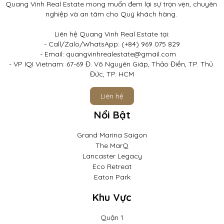
Quang Vinh Real Estate mong muốn đem lại sự trọn vẹn, chuyên 
nghiệp và an tâm cho Quý khách hàng. 

Liên hệ Quang Vinh Real Estate tại:

- Call/Zalo/WhatsApp: (+84) 969 075 829

- Email: quangvinhrealestate@gmail.com	

- VP IQI Vietnam: 67-69 Đ. Võ Nguyên Giáp, Thảo Điền, TP. Thủ 
Đức, TP. HCM
Liên hệ
Nổi Bật
Grand Marina Saigon
The MarQ
Lancaster Legacy
Eco Retreat
Eaton Park
Khu Vực
Quận 1