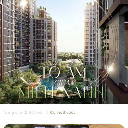
Trang chủ
Bài viết
Canhothuduc