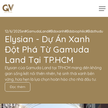
12/6/2025
#Elysian
#GamudaLand
#Bdsxanh
#Bdsbiophilic
#Bdsthuduc
#C
Elysian - Dự Án Xanh
Đột Phá Từ Gamuda
Land Tại TP.HCM
Elysian của Gamuda Land tại TP.HCM mang đến không
gian sống kết nối thiên nhiên, hệ sinh thái xanh bền
vững, hứa hẹn là lựa chọn hoàn hảo cho nhà đầu tư.
Đọc thêm