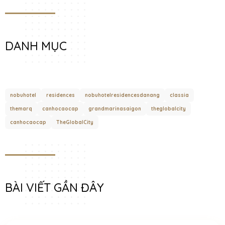
DANH MỤC
nobuhotel
residences
nobuhotelresidencesdanang
classia
themarq
canhocaocap
grandmarinasaigon
theglobalcity
canhocaocap
TheGlobalCity
BÀI VIẾT GẦN ĐÂY