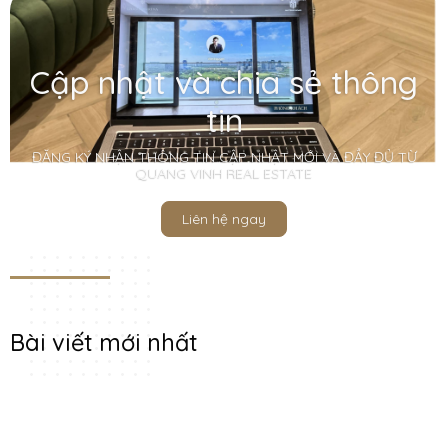
Cập nhật và chia sẻ thông
tin
ĐĂNG KÝ NHẬN THÔNG TIN CẬP NHẬT MỚI VÀ ĐẦY ĐỦ TỪ
QUANG VINH REAL ESTATE
Liên hệ ngay
Bài viết mới nhất