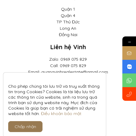
Quận 1
Quận 4
TP Thủ Đức
Long An
Đồng Nai
→
Liên hệ Vinh
Zalo: 0969 075 829
Call: 0969 075 829
Email: quangvinhrealestate@gmail.com
BĐS Trung Tâm
BĐS Nghỉ Dưỡng
Cho phép chúng tôi lưu trữ và truy xuất thông
tin trong Cookies? Cookies là tài liệu lưu trữ
All rights reserved.
các thông tin của website, sinh ra trong quá
Chính sách bảo mật
trình bạn sử dụng website này. Mục đích của
Điều kiện và điều khoản
Cookies là giúp bạn có trải nghiệm sử dụng
website tốt hơn.
Điều khoản bảo mật
Chấp nhận