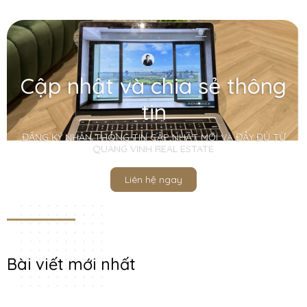
Cập nhật và chia sẻ thông
tin
ĐĂNG KÝ NHẬN THÔNG TIN CẬP NHẬT MỚI VÀ ĐẦY ĐỦ TỪ
QUANG VINH REAL ESTATE
Liên hệ ngay
Bài viết mới nhất