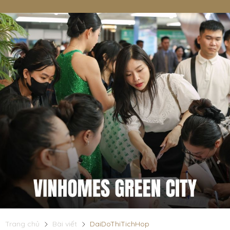
Trang chủ
Bài viết
DaiDoThiTichHop