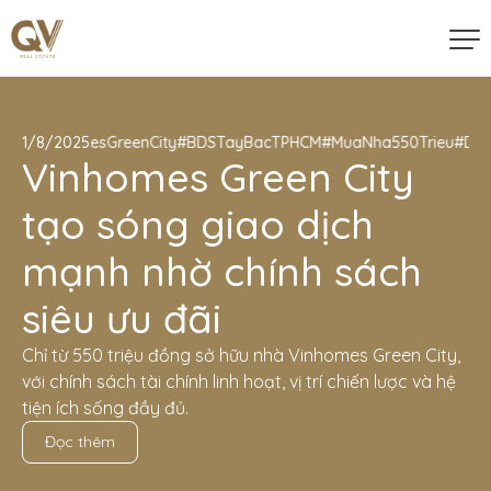
#VinhomesGreenCity
1/8/2025
#BDSTayBacTPHCM
#MuaNha550Trieu
#DauT
Vinhomes Green City
tạo sóng giao dịch
mạnh nhờ chính sách
siêu ưu đãi
Chỉ từ 550 triệu đồng sở hữu nhà Vinhomes Green City,
với chính sách tài chính linh hoạt, vị trí chiến lược và hệ
tiện ích sống đầy đủ.
Đọc thêm