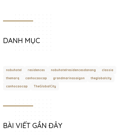
DANH MỤC
nobuhotel
residences
nobuhotelresidencesdanang
classia
themarq
canhocaocap
grandmarinasaigon
theglobalcity
canhocaocap
TheGlobalCity
BÀI VIẾT GẦN ĐÂY