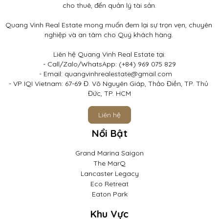
cho thuê, đến quản lý tài sản.

Quang Vinh Real Estate mong muốn đem lại sự trọn vẹn, chuyên 
nghiệp và an tâm cho Quý khách hàng. 

Liên hệ Quang Vinh Real Estate tại:

- Call/Zalo/WhatsApp: (+84) 969 075 829

- Email: quangvinhrealestate@gmail.com	

- VP IQI Vietnam: 67-69 Đ. Võ Nguyên Giáp, Thảo Điền, TP. Thủ 
Đức, TP. HCM
Liên hệ
Nổi Bật
Grand Marina Saigon
The MarQ
Lancaster Legacy
Eco Retreat
Eaton Park
Khu Vực