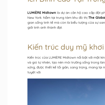
LUMIÈRE Midtown
là dự án căn hộ cao cấp đột ph
New York. Nằm tại trung tâm khu đô thị
The Globa
gian sống tinh tế mà còn là biểu tượng của sự sa
giới tinh anh thành đạt.
Kiến trúc duy mỹ khơ
Kiến trúc của LUMIÈRE Midtown nổi bật với mặt kín
và gió tự nhiên, tạo nên môi trường sống trong là
xứng, được thiết kế tối giản, sang trọng, mang l
tuyệt vời.