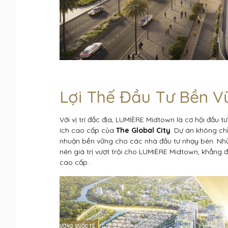
Lợi Thế Đầu Tư Bền V
Với vị trí đắc địa, LUMIÈRE Midtown là cơ hội đầu t
ích cao cấp của
The Global City
. Dự án không chỉ
nhuận bền vững cho các nhà đầu tư nhạy bén. Những
nên giá trị vượt trội cho LUMIÈRE Midtown, khẳng 
cao cấp.