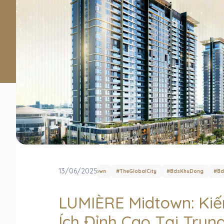
13/06/2025
#LumiereMidtown
#TheGlobalCity
#BdsKhuDong
#BdsKhuDoTh
LUMIÈRE Midtown: Kiế
Ích Đỉnh Cao Tại Tru