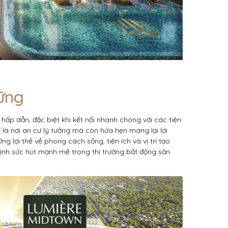
ững
ư hấp dẫn, đặc biệt khi kết nối nhanh chóng với các tiện
 là nơi an cư lý tưởng mà còn hứa hẹn mang lại lợi
 lợi thế về phong cách sống, tiện ích và vị trí tạo
định sức hút mạnh mẽ trong thị trường bất động sản