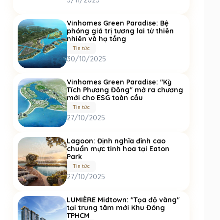
3/11/2025
Vinhomes Green Paradise: Bệ
phóng giá trị tương lai từ thiên
nhiên và hạ tầng
Tin tức
30/10/2025
Vinhomes Green Paradise: "Kỳ
Tích Phương Đông" mở ra chương
mới cho ESG toàn cầu
Tin tức
27/10/2025
Lagoon: Định nghĩa đỉnh cao
chuẩn mực tinh hoa tại Eaton
Park
Tin tức
27/10/2025
LUMIÈRE Midtown: "Tọa độ vàng"
tại trung tâm mới Khu Đông
TPHCM