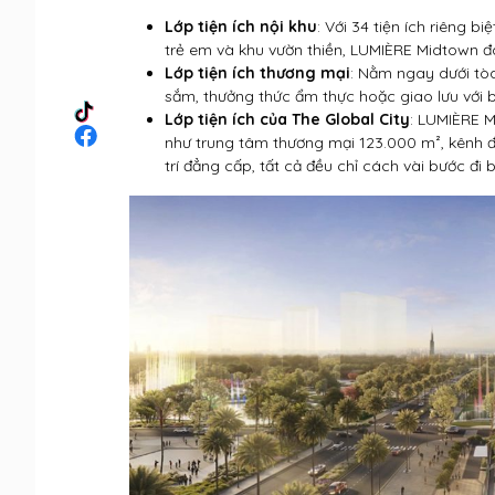
Lớp tiện ích nội khu
: Với 34 tiện ích riêng b
trẻ em và khu vườn thiền, LUMIÈRE Midtown đá
Lớp tiện ích thương mại
: Nằm ngay dưới tòa
sắm, thưởng thức ẩm thực hoặc giao lưu với b
Lớp tiện ích của The Global City
: LUMIÈRE 
như trung tâm thương mại 123.000 m², kênh đ
trí đẳng cấp, tất cả đều chỉ cách vài bước đi b