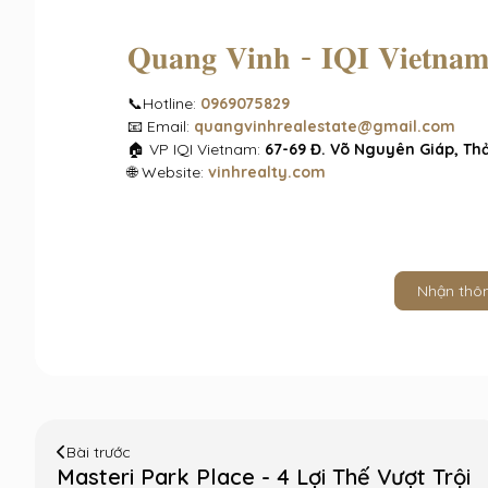
𝐐𝐮𝐚𝐧𝐠 𝐕𝐢𝐧𝐡 - 𝐈𝐐𝐈 𝐕𝐢𝐞𝐭𝐧𝐚
📞Hotline:
0969075829
📧 Email:
quangvinhrealestate@gmail.com
🏠 VP IQI Vietnam:
67-69 Đ. Võ Nguyên Giáp, Thả
🌐 Website:
vinhrealty.com
Nhận thôn
Bài trước
Masteri Park Place - 4 Lợi Thế Vượt Trội