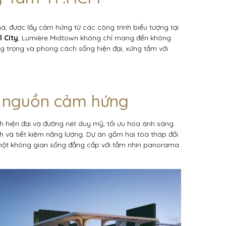
á, được lấy cảm hứng từ các công trình biểu tượng tại
l City
, Lumière Midtown không chỉ mang đến không
ng trọng và phong cách sống hiện đại, xứng tầm với
i nguồn cảm hứng
h hiện đại và đường nét duy mỹ, tối ưu hóa ánh sáng
nh và tiết kiệm năng lượng. Dự án gồm hai tòa tháp đối
ại một không gian sống đẳng cấp với tầm nhìn panorama