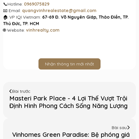
📞Hotline:
0969075829
📧 Email:
quangvinhrealestate@gmail.com
🏠 VP IQI Vietnam:
67-69 Đ. Võ Nguyên Giáp, Thảo Điền, TP.
Thủ Đức, TP. HCM
🌐 Website:
vinhrealty.com
Nhận thông tin mới nhất
Bài trước
Masteri Park Place - 4 Lợi Thế Vượt Trội
Định Hình Phong Cách Sống Năng Lượng
Bài sau
Vinhomes Green Paradise: Bệ phóng giá