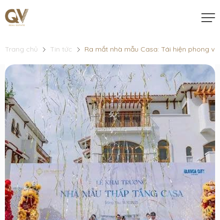
Trang chủ
Tin tức
Ra mắt nhà mẫu Casa: Tái hiện phong vị ki