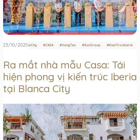
23/10/2025
#BlancaCity
#CASA
#VungTau
#SunGroup
#KienTrucIberia
#Do
Ra mắt nhà mẫu Casa: Tái
hiện phong vị kiến trúc Iberia
tại Blanca City