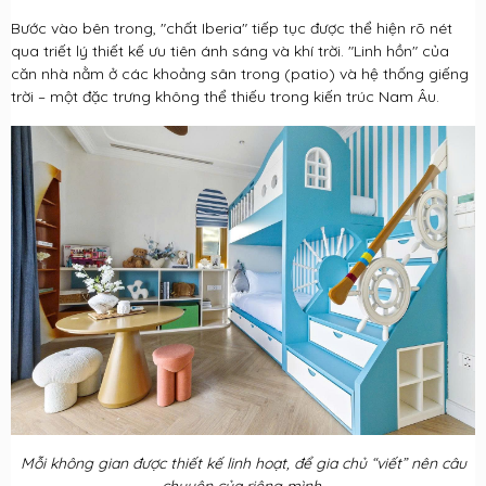
Bước vào bên trong, "chất Iberia" tiếp tục được thể hiện rõ nét
qua triết lý thiết kế ưu tiên ánh sáng và khí trời. "Linh hồn" của
căn nhà nằm ở các khoảng sân trong (patio) và hệ thống giếng
trời – một đặc trưng không thể thiếu trong kiến trúc Nam Âu.
Mỗi không gian được thiết kế linh hoạt, để gia chủ “viết” nên câu