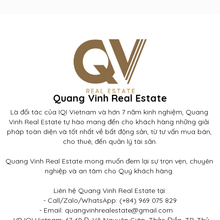
Quang Vinh Real Estate
Là đối tác của IQI Vietnam và hơn 7 năm kinh nghiệm, Quang 
Vinh Real Estate tự hào mang đến cho khách hàng những giải 
pháp toàn diện và tốt nhất về bất động sản, từ tư vấn mua bán, 
cho thuê, đến quản lý tài sản.

Quang Vinh Real Estate mong muốn đem lại sự trọn vẹn, chuyên 
nghiệp và an tâm cho Quý khách hàng. 

Liên hệ Quang Vinh Real Estate tại:

- Call/Zalo/WhatsApp: (+84) 969 075 829

- Email: quangvinhrealestate@gmail.com	

- VP IQI Vietnam: 67-69 Đ. Võ Nguyên Giáp, Thảo Điền, TP. Thủ 