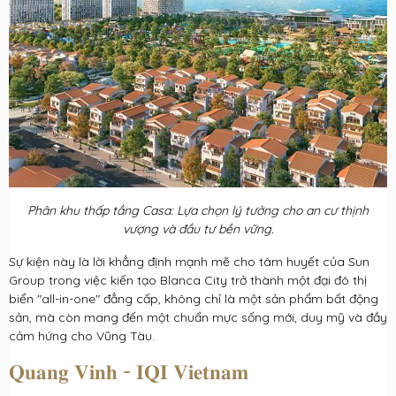
Phân khu thấp tầng Casa: Lựa chọn lý tưởng cho an cư thịnh
vượng và đầu tư bền vững.
Sự kiện này là lời khẳng định mạnh mẽ cho tâm huyết của Sun
Group trong việc kiến tạo Blanca City trở thành một đại đô thị
biển "all-in-one" đẳng cấp, không chỉ là một sản phẩm bất động
sản, mà còn mang đến một chuẩn mực sống mới, duy mỹ và đầy
cảm hứng cho Vũng Tàu.
𝐐𝐮𝐚𝐧𝐠 𝐕𝐢𝐧𝐡 - 𝐈𝐐𝐈 𝐕𝐢𝐞𝐭𝐧𝐚𝐦