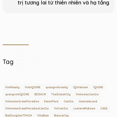
trị tương lai từ thiên nhiên và hạ tầng
Tag
VinhRealty
VinhIQIONE
quangvinhrealty
IQIVietnam
IQIONE
quangvinhIQIONE
BDSHCM
TheGlobalCity
VinhomesCanGio
VinhomesGreenParadise
EatonPark
CanGio
GamudaLand
VinhomesGreenParadiseCanGio
VinCanGio
LumiereMidtown
CASA
BatDongSanTPHCM
VillaBien
BlancaCity