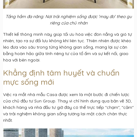
Tầng hầm đa năng: Nơi trải nghiệm sống được 'may đo' theo gu
riêng của chủ nhân
Thiết kế thông minh này giúp tối ưu hóa việc đón nắng và gió tự
nhiên, tạo ra sự đối lưu không khí liên tục. Thiên nhiên được khéo
léo đưa vào sâu trong từng không gian sống, mang lại sự cân
bằng hoàn hảo giữa tính riêng tư của tổ ấm và sự kết nối, giao
hòa với bên ngoài.
Khẳng định tâm huyết và chuẩn
mực sống mới
Việc ra mắt nhà mẫu Casa được xem là một bước đi chiến lược
của chủ đầu tư Sun Group. Thay vì chỉ hình dung qua bản vẽ 3D,
khách hàng và nhà đầu tư giờ đây có thể trực tiếp "chạm", "cảm"
và trải nghiệm không gian sống tương lai một cách chân thực
nhất.