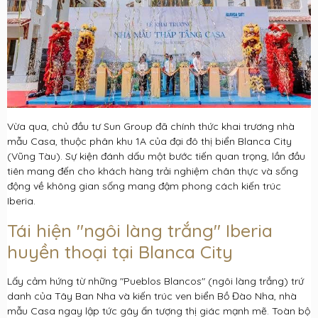
Vừa qua, chủ đầu tư Sun Group đã chính thức khai trương nhà
mẫu Casa, thuộc phân khu 1A của đại đô thị biển Blanca City
(Vũng Tàu). Sự kiện đánh dấu một bước tiến quan trọng, lần đầu
tiên mang đến cho khách hàng trải nghiệm chân thực và sống
động về không gian sống mang đậm phong cách kiến trúc
Iberia.
Tái hiện "ngôi làng trắng" Iberia
huyền thoại tại Blanca City
Lấy cảm hứng từ những "Pueblos Blancos" (ngôi làng trắng) trứ
danh của Tây Ban Nha và kiến trúc ven biển Bồ Đào Nha, nhà
mẫu Casa ngay lập tức gây ấn tượng thị giác mạnh mẽ. Toàn bộ