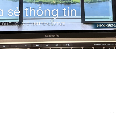
a sẻ thông tin
 ĐỦ TỪ QUANG VINH REAL ESTATE