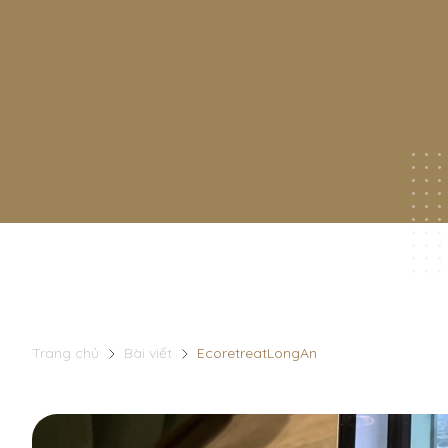
Trang chủ
Bài viết
EcoretreatLongAn