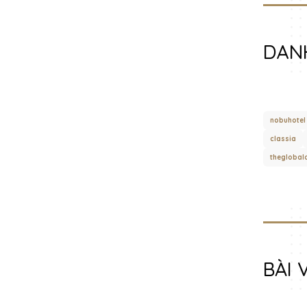
DAN
nobuhotel
classia
theglobalc
BÀI 