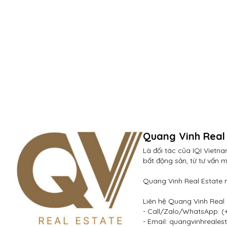
Quang Vinh Real
Là đối tác của IQI Vietn
bất động sản, từ tư vấn m
Quang Vinh Real Estate 
Liên hệ Quang Vinh Real E
- Call/Zalo/WhatsApp: (+
- Email: quangvinhreales