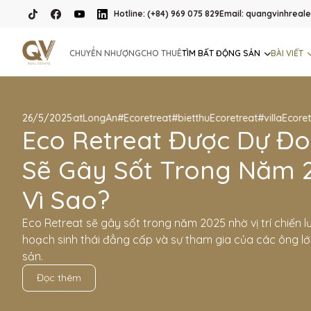
Hotline: (+84) 969 075 829
Email: quangvinhrea
CHUYỂN NHƯỢNG
CHO THUÊ
TÌM BẤT ĐỘNG SẢN
BÀI VIẾT
#EcoretreatLongAn
26/5/2025
#Ecoretreat
#bietthuEcoretreat
#villaEcoretreat
Eco Retreat Được Dự Đ
Sẽ Gây Sốt Trong Năm 2
Vì Sao?
Eco Retreat sẽ gây sốt trong năm 2025 nhờ vị trí chiến l
hoạch sinh thái đẳng cấp và sự tham gia của các ông l
sản.
Đọc thêm