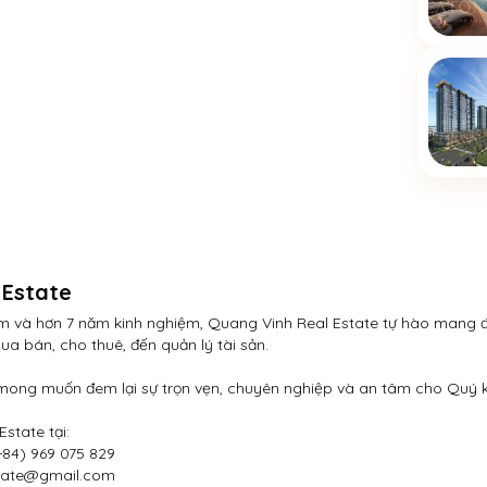
 Estate
am và hơn 7 năm kinh nghiệm, Quang Vinh Real Estate tự hào mang đ
ua bán, cho thuê, đến quản lý tài sản.

mong muốn đem lại sự trọn vẹn, chuyên nghiệp và an tâm cho Quý k
state tại:

84) 969 075 829

tate@gmail.com	
