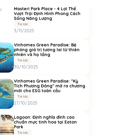
Masteri Park Place - 4 Lợi Thế
Vượt Trội Định Hình Phong Cách
Sống Năng Lượng
Tin tức
3/11/2025
Vinhomes Green Paradise: Bệ
phóng giá trị tương lai từ thiên
nhiên và hạ tầng
Tin tức
30/10/2025
Vinhomes Green Paradise: "Kỳ
Tích Phương Đông" mở ra chương
mới cho ESG toàn cầu
Tin tức
27/10/2025
Lagoon: Định nghĩa đỉnh cao
chuẩn mực tinh hoa tại Eaton
Park
Tin tức