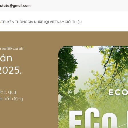
lestate@gmail.com
TRUYỀN THÔNG
GIA NHẬP IQI VIETNAM
GIỚI THIỆU
#Ecoretreatvilla
#Ecoretreatbietthu
#matbangbietthuEcoretreat
#mat
oán
025.
ược, quy
ớn bất động