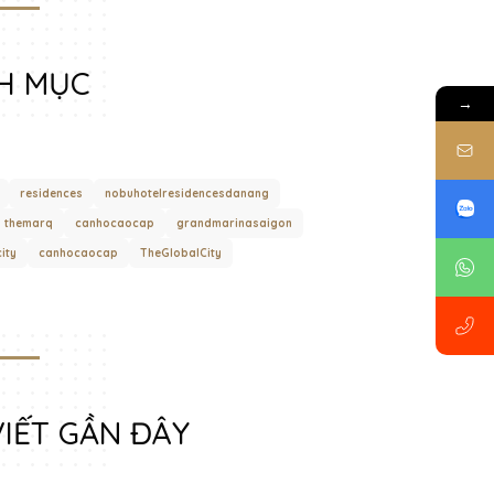
H MỤC
→
residences
nobuhotelresidencesdanang
themarq
canhocaocap
grandmarinasaigon
ity
canhocaocap
TheGlobalCity
VIẾT GẦN ĐÂY