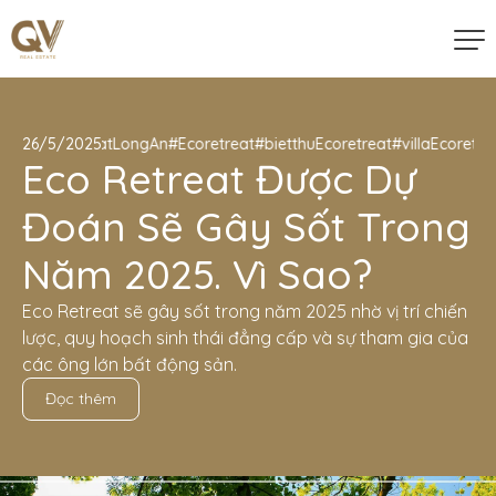
#EcoretreatLongAn
26/5/2025
#Ecoretreat
#bietthuEcoretreat
#villaEcoretreat
Eco Retreat Được Dự
Đoán Sẽ Gây Sốt Trong
Năm 2025. Vì Sao?
Eco Retreat sẽ gây sốt trong năm 2025 nhờ vị trí chiến
lược, quy hoạch sinh thái đẳng cấp và sự tham gia của
các ông lớn bất động sản.
Đọc thêm