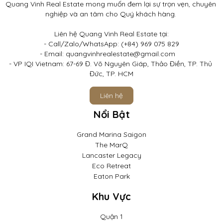
Quang Vinh Real Estate mong muốn đem lại sự trọn vẹn, chuyên 
nghiệp và an tâm cho Quý khách hàng. 

Liên hệ Quang Vinh Real Estate tại:

- Call/Zalo/WhatsApp: (+84) 969 075 829

- Email: quangvinhrealestate@gmail.com	

- VP IQI Vietnam: 67-69 Đ. Võ Nguyên Giáp, Thảo Điền, TP. Thủ 
Đức, TP. HCM
Liên hệ
Nổi Bật
Grand Marina Saigon
The MarQ
Lancaster Legacy
Eco Retreat
Eaton Park
Khu Vực
Quận 1