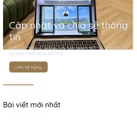
Cập nhật và chia sẻ thông
tin
ĐĂNG KÝ NHẬN THÔNG TIN CẬP NHẬT MỚI VÀ ĐẦY ĐỦ TỪ
QUANG VINH REAL ESTATE
Liên hệ ngay
Bài viết mới nhất