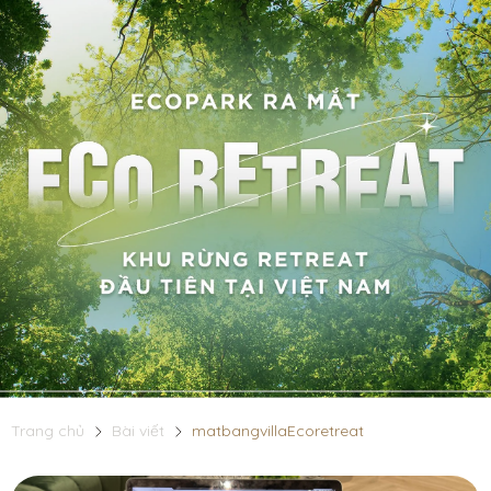
Trang chủ
Bài viết
matbangvillaEcoretreat