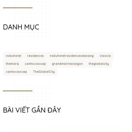
DANH MỤC
nobuhotel
residences
nobuhotelresidencesdanang
classia
themarq
canhocaocap
grandmarinasaigon
theglobalcity
canhocaocap
TheGlobalCity
BÀI VIẾT GẦN ĐÂY